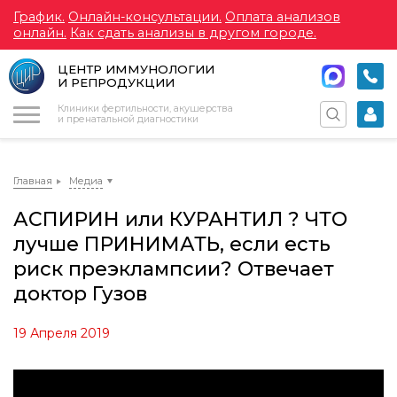
График.
Онлайн-консультации.
Оплата анализов
онлайн.
Как сдать анализы в другом городе.
ЦЕНТР ИММУНОЛОГИИ
И РЕПРОДУКЦИИ
Меню
Клиники фертильности, акушерства
и пренатальной диагностики
Главная
Медиа
АСПИРИН или КУРАНТИЛ ? ЧТО
лучше ПРИНИМАТЬ, если есть
риск преэклампсии? Отвечает
доктор Гузов
19 Апреля 2019