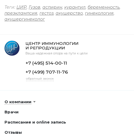
Теги:
ЦИР
,
Гузов
,
аспирин
,
курантил
,
беременность
,
преэклампсия
,
гестоз
,
акушерство
,
гинекология
,
акушергинеколог
ЦЕНТР ИММУНОЛОГИИ
И РЕПРОДУКЦИИ
Ваша надежная опора на пути к цели
+7 (495) 514-00-11
+7 (499) 707-11-76
обратный звонок
О компании
Врачи
Расписание и online запись
Отзывы