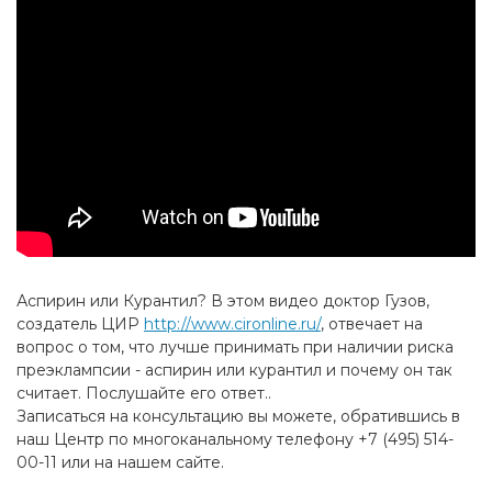
Аспирин или Курантил? В этом видео доктор Гузов,
создатель ЦИР
http://www.cironline.ru/
, отвечает на
вопрос о том, что лучше принимать при наличии риска
преэклампсии - аспирин или курантил и почему он так
считает. Послушайте его ответ..
Записаться на консультацию вы можете, обратившись в
наш Центр по многоканальному телефону +7 (495) 514-
00-11 или на нашем сайте.