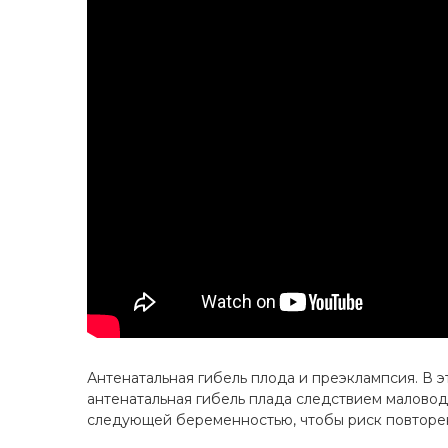
Антенатальная гибель плода и преэклампсия. В 
антенатальная гибель плада следствием маловод
следующей беременностью, чтобы риск повторе