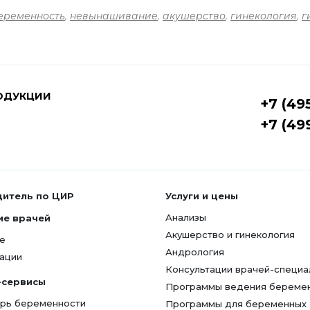
еременность
,
невынашивание
,
акушерство
,
гинекология
,
г
ОДУКЦИИ
+7 (49
+7 (49
дитель по ЦИР
Услуги и цены
Анализы
ие врачей
Акушерство и гинекология
е
Андрология
ации
Консультации врачей-специа
-сервисы
Программы ведения береме
рь беременности
Программы для беременных