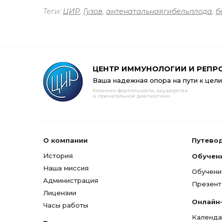
Теги:
ЦИР
,
Гузов
,
антенатальнаягибельплода
,
б
ЦЕНТР ИММУНОЛОГИИ И РЕПР
Ваша надежная опора на пути к цели
Клиники фертильности, акушерства
и пренатальной диагностики
О компании
Путево
История
Обучен
Наша миссия
Обучени
Администрация
Презент
Лицензии
Онлайн
Часы работы
Календа