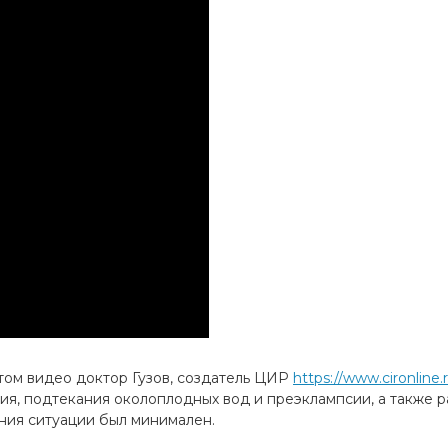
этом видео доктор Гузов, создатель ЦИР
https://www.cironline.r
ия, подтекания околоплодных вод и преэклампсии, а также 
ния ситуации был минимален.