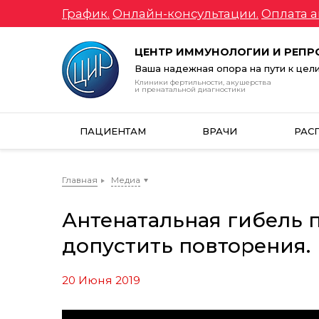
График.
Онлайн-консультации.
Оплата а
ЦЕНТР ИММУНОЛОГИИ И РЕП
Ваша надежная опора на пути к цел
Клиники фертильности, акушерства
и пренатальной диагностики
ПАЦИЕНТАМ
ВРАЧИ
РАС
Главная
Медиа
Антенатальная гибель
допустить повторения.
20 Июня 2019