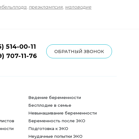
ибельплода
,
преэклампсия
,
маловодие
5) 514-00-11
ОБРАТНЫЙ ЗВОНОК
9) 707-11-76
Ведение беременности
Бесплодие в семье
Невынашивание беременности
листов
Беременность после ЭКО
нности
Подготовка к ЭКО
Неудачные попытки ЭКО