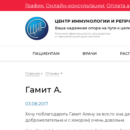
График.
Онлайн-консультации.
Оплата а
ЦЕНТР ИММУНОЛОГИИ И РЕП
Ваша надежная опора на пути к цел
Клиники фертильности, акушерства
и пренатальной диагностики
ПАЦИЕНТАМ
ВРАЧИ
РАС
Главная
Отзывы
Гамит А.
03.08.2017
Хочу поблагодарить Гамит Алену за все,то она д
доброжелательна и с юмором) очень довольна