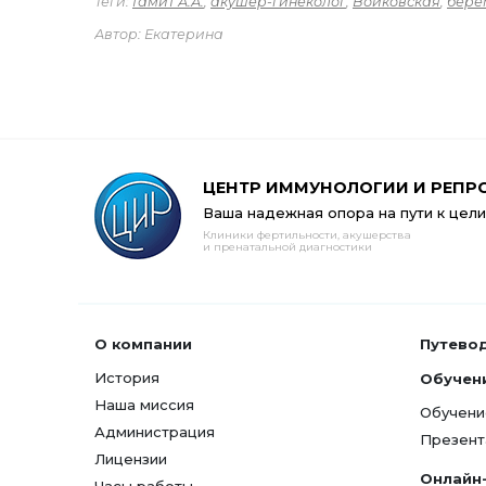
Теги:
Гамит А.А.
,
акушер-гинеколог
,
Войковская
,
бере
Автор: Екатерина
ЦЕНТР ИММУНОЛОГИИ И РЕПР
Ваша надежная опора на пути к цели
Клиники фертильности, акушерства
и пренатальной диагностики
О компании
Путево
История
Обучен
Наша миссия
Обучени
Администрация
Презент
Лицензии
Онлайн