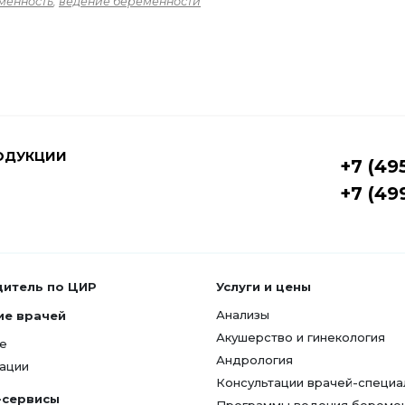
менность
,
ведение беременности
ОДУКЦИИ
+7 (49
+7 (49
дитель по ЦИР
Услуги и цены
Анализы
ие врачей
Акушерство и гинекология
е
Андрология
ации
Консультации врачей-специа
-сервисы