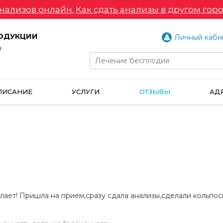
нализов онлайн.
Как сдать анализы в другом горо
РОДУКЦИИ
Личный каби
и
ПИСАНИЕ
УСЛУГИ
ОТЗЫВЫ
АД
елает! Пришла на прием,сразу сдала анализы,сделали кольпос