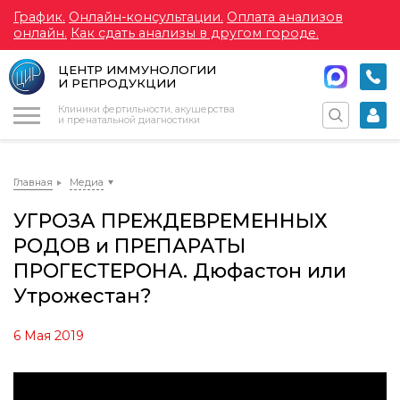
График.
Онлайн-консультации.
Оплата анализов
онлайн.
Как сдать анализы в другом городе.
ЦЕНТР ИММУНОЛОГИИ
И РЕПРОДУКЦИИ
Меню
Клиники фертильности, акушерства
и пренатальной диагностики
Главная
Медиа
УГРОЗА ПРЕЖДЕВРЕМЕННЫХ
РОДОВ и ПРЕПАРАТЫ
ПРОГЕСТЕРОНА. Дюфастон или
Утрожестан?
6 Мая 2019