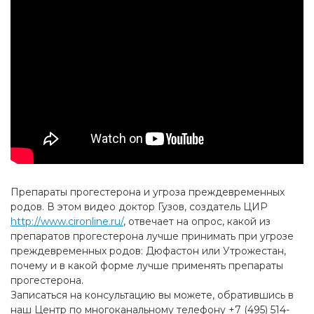
Препараты прогестерона и угроза преждевременных
родов. В этом видео доктор Гузов, создатель ЦИР
http://www.cironline.ru/
, отвечает на опрос, какой из
препаратов прогестерона лучше принимать при угрозе
преждевременных родов: Дюфастон или Утрожестан,
почему и в какой форме лучше применять препараты
прогестерона.
Записаться на консультацию вы можете, обратившись в
наш Центр по многоканальному телефону +7 (495) 514-