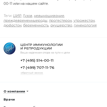
00-11 или на нашем сайте.
Теги:
ЦИР
,
Гузов
,
невынашивание
,
преждевременныероды
,
прогестерон
,
утрожестан
,
дюфастон
,
беременность
,
акушерство
,
гинекология
ЦЕНТР ИММУНОЛОГИИ
И РЕПРОДУКЦИИ
Ваша надежная опора на пути к цели
+7 (495) 514-00-11
+7 (499) 707-11-76
обратный звонок
О компании
Врачи