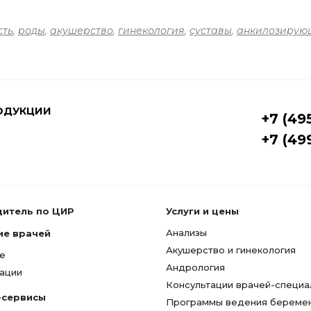
сть
,
роды
,
акушерство
,
гинекология
,
суставы
,
анкилозирую
ОДУКЦИИ
+7 (49
+7 (49
дитель по ЦИР
Услуги и цены
Анализы
ие врачей
Акушерство и гинекология
е
Андрология
ации
Консультации врачей-специа
-сервисы
Программы ведения береме