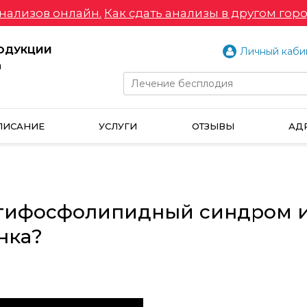
нализов онлайн.
Как сдать анализы в другом горо
РОДУКЦИИ
Личный каби
и
ПИСАНИЕ
УСЛУГИ
ОТЗЫВЫ
АД
нтифосфолипидный синдром и
нка?