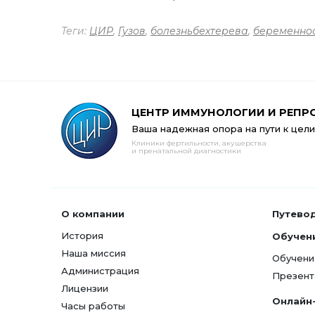
Теги:
ЦИР
,
Гузов
,
болезньбехтерева
,
беременно
ЦЕНТР ИММУНОЛОГИИ И РЕПР
Ваша надежная опора на пути к цели
Клиники фертильности, акушерства
и пренатальной диагностики
О компании
Путево
История
Обучен
Наша миссия
Обучени
Администрация
Презент
Лицензии
Онлайн
Часы работы