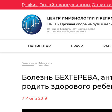
График.
Онлайн-консультации.
Оплата а
ЦЕНТР ИММУНОЛОГИИ И РЕП
Ваша надежная опора на пути к цел
Клиники фертильности, акушерства
и пренатальной диагностики
ПАЦИЕНТАМ
ВРАЧИ
РАС
Главная
Медиа
Болезнь БЕХТЕРЕВА, а
родить здорового ребё
7 Июня 2019