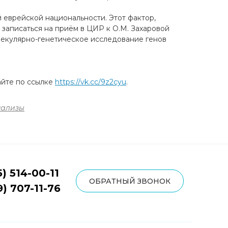
 еврейской национальности. Этот фактор,
 записаться на приём в ЦИР к О.М. Захаровой
олекулярно-генетическое исследование генов
айте по ссылке
https://vk.cc/9z2cyu
.
нализы
5) 514-00-11
ОБРАТНЫЙ ЗВОНОК
9) 707-11-76