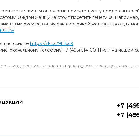
ость к этим видам онкологии присутствует у представителей
поэтому каждой женщине стоит посетить генетика. Например,
 анализ на риск развития рака молочной железы, проведя м
/a1CCiw
йдя по ссылке
https://vk.cc/9LJxc9
.
ногоканальному телефону +7 (495) 514-00-11 или на нашем с
кология
,
рак
,
гинекология
,
акушер_гинеколог
,
здоровье
,
а
ОДУКЦИИ
+7 (49
+7 (49