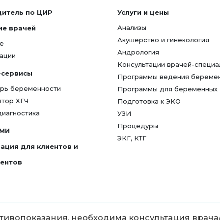
дитель по ЦИР
Услуги и цены
Анализы
ие врачей
Акушерство и гинекология
е
Андрология
ации
Консультации врачей-специа
-сервисы
Программы ведения береме
рь беременности
Программы для беременных
ятор ХГЧ
Подготовка к ЭКО
диагностика
УЗИ
Процедуры
СМИ
ЭКГ, КТГ
ация для клиентов и
гентов
ивопоказания, необходима консультация врача