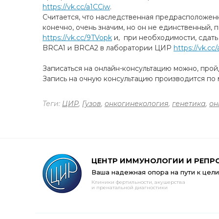
https://vk.cc/a1CCiw
.
Считается, что наследственная предрасположенн
конечно, очень значим, но он не единственный, 
https://vk.cc/9TVopk
и, при необходимости, сдать
BRCA1 и BRCA2 в лаборатории ЦИР
https://vk.cc
Записаться на онлайн-консультацию можно, про
Запись на очную консультацию производится по м
Теги:
ЦИР
,
Гузов
,
онкогинекология
,
генетика
,
он
ЦЕНТР ИММУНОЛОГИИ И РЕПР
Ваша надежная опора на пути к цели
Клиники фертильности, акушерства
и пренатальной диагностики