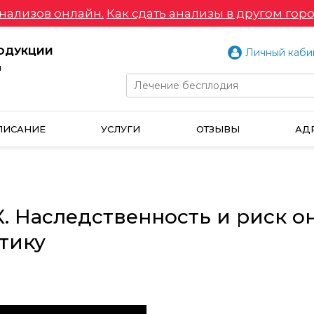
нализов онлайн.
Как сдать анализы в другом горо
РОДУКЦИИ
Личный каби
и
ПИСАНИЕ
УСЛУГИ
ОТЗЫВЫ
АД
Наследственность и риск он
тику