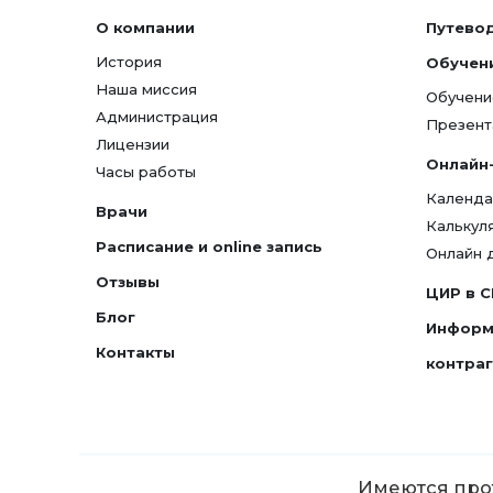
О компании
Путево
История
Обучен
Наша миссия
Обучени
Администрация
Презент
Лицензии
Онлайн
Часы работы
Календа
Врачи
Калькул
Расписание и online запись
Онлайн 
Отзывы
ЦИР в 
Блог
Информ
Контакты
контра
Имеются прот