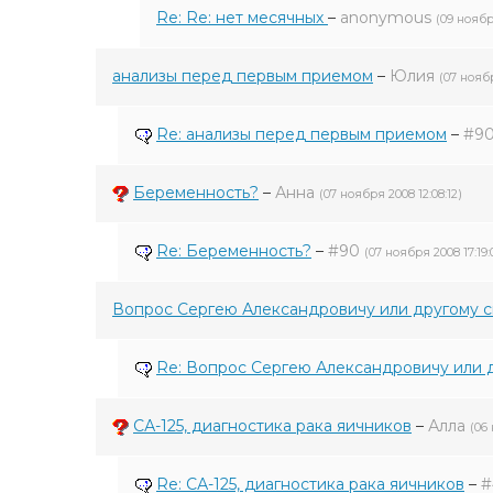
Re: Re: нет месячных
–
anonymous
(09 ноябр
анализы перед первым приемом
–
Юлия
(07 ноябр
Re: анализы перед первым приемом
–
#9
Беременность?
–
Анна
(07 ноября 2008 12:08:12)
Re: Беременность?
–
#90
(07 ноября 2008 17:19:
Вопрос Сергею Александровичу или другому с
Re: Вопрос Сергею Александровичу или д
СА-125, диагностика рака яичников
–
Алла
(06
Re: СА-125, диагностика рака яичников
–
#