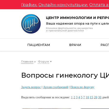
График.
Онлайн-консультации.
Оплата а
ЦЕНТР ИММУНОЛОГИИ И РЕП
Ваша надежная опора на пути к цел
Клиники фертильности, акушерства
и пренатальной диагностики
ПАЦИЕНТАМ
ВРАЧИ
РАС
Главная
Форум
Вопросы гинекологу ЦИР
Задать вопрос
|
Архив сообщений
|
Поиск по форуму
Выделить сообщения за последние:
1
2
3
4
5
7
10
15
20
30
дней