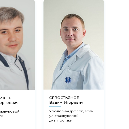
СЕВОСТЬЯНОВ
НИКОВ
ФЕД
Вадим Игоревич
ергеевич
Мари
Уролог-андролог, врач
развуковой
Акуш
ультразвуковой
ки
гинек
диагностики
эндо
репр