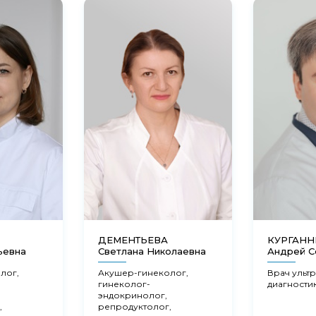
ДЕМЕНТЬЕВА
КУРГАН
ьевна
Светлана Николаевна
Андрей С
лог,
Акушер-гинеколог,
Врач ульт
гинеколог-
диагности
эндокринолог,
,
репродуктолог,