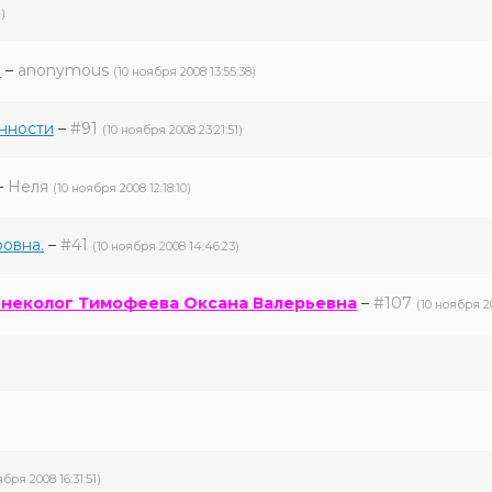
)
и
–
anonymous
(10 ноября 2008 13:55:38)
енности
–
#91
(10 ноября 2008 23:21:51)
–
Неля
(10 ноября 2008 12:18:10)
овна.
–
#41
(10 ноября 2008 14:46:23)
гинеколог Тимофеева Оксана Валерьевна
–
#107
(10 ноября 20
бря 2008 16:31:51)