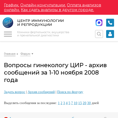
График.
Онлайн-консультации.
Оплата анализов
онлайн.
Как сдать анализы в другом городе.
ЦЕНТР ИММУНОЛОГИИ
И РЕПРОДУКЦИИ
Меню
Клиники фертильности, акушерства
и пренатальной диагностики
Главная
Форум
Вопросы гинекологу ЦИР - архив
сообщений за 1-10 ноября 2008
года
Задать вопрос
|
Архив сообщений
|
Поиск по форуму
Выделить сообщения за последние:
1
2
3
4
5
7
10
15
20
30
дней