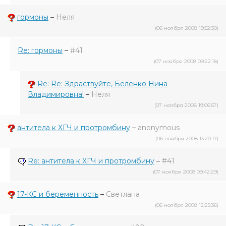
гормоны
–
Неля
(06 ноября 2008 19:52:30)
Re: гормоны
–
#41
(07 ноября 2008 09:22:18)
Re: Re: Здраствуйте, Беленко Нина
Владимировна!
–
Неля
(07 ноября 2008 19:06:57)
антитела к ХГЧ и протромбину
–
anonymous
(06 ноября 2008 13:20:17)
Re: антитела к ХГЧ и протромбину
–
#41
(07 ноября 2008 09:42:29)
17-КС и беременность
–
Светлана
(06 ноября 2008 12:25:36)