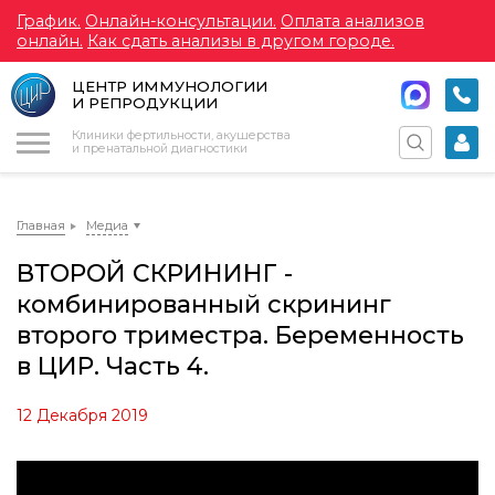
График.
Онлайн-консультации.
Оплата анализов
онлайн.
Как сдать анализы в другом городе.
ЦЕНТР ИММУНОЛОГИИ
И РЕПРОДУКЦИИ
Меню
Клиники фертильности, акушерства
и пренатальной диагностики
Главная
Медиа
ВТОРОЙ СКРИНИНГ -
комбинированный скрининг
второго триместра. Беременность
в ЦИР. Часть 4.
12 Декабря 2019