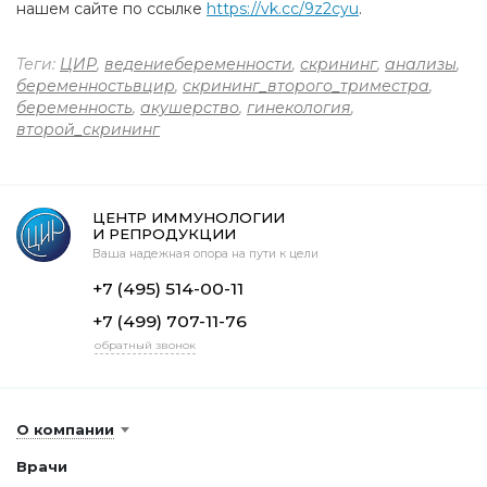
нашем сайте по ссылке
https://vk.cc/9z2cyu
.
Теги:
ЦИР
,
ведениебеременности
,
скрининг
,
анализы
,
беременностьвцир
,
скрининг_второго_триместра
,
беременность
,
акушерство
,
гинекология
,
второй_скрининг
ЦЕНТР ИММУНОЛОГИИ
И РЕПРОДУКЦИИ
Ваша надежная опора на пути к цели
+7 (495) 514-00-11
+7 (499) 707-11-76
обратный звонок
О компании
Врачи